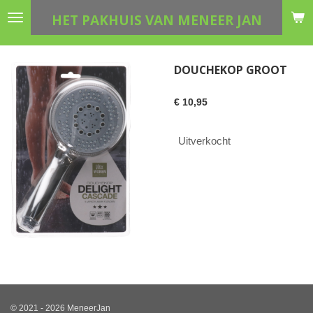
Ga
HET PAKHUIS VAN MENEER JAN
direct
naar
de
DOUCHEKOP GROOT
hoofdinhoud
€ 10,95
Uitverkocht
© 2021 - 2026 MeneerJan