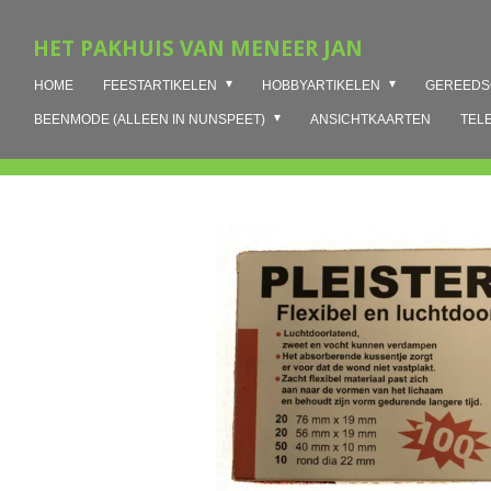
Ga
HET PAKHUIS VAN MENEER JAN
direct
naar
HOME
FEESTARTIKELEN
HOBBYARTIKELEN
GEREED
de
hoofdinhoud
BEENMODE (ALLEEN IN NUNSPEET)
ANSICHTKAARTEN
TEL