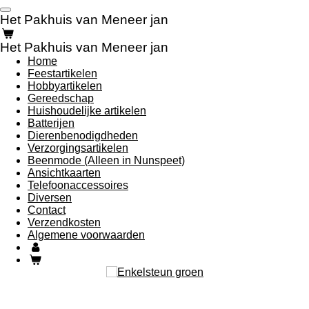
Ga
Het Pakhuis van Meneer jan
direct
naar
Het Pakhuis van Meneer jan
de
Home
hoofdinhoud
Feestartikelen
Hobbyartikelen
Gereedschap
Huishoudelijke artikelen
Batterijen
Dierenbenodigdheden
Verzorgingsartikelen
Beenmode (Alleen in Nunspeet)
Ansichtkaarten
Telefoonaccessoires
Diversen
Contact
Verzendkosten
Algemene voorwaarden