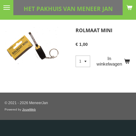
Ga
HET PAKHUIS VAN MENEER JAN
direct
naar
de
ROLMAAT MINI
hoofdinhoud
€ 1,00
In
winkelwagen
© 2021 - 2026 MeneerJan
Powered by
JouwWeb