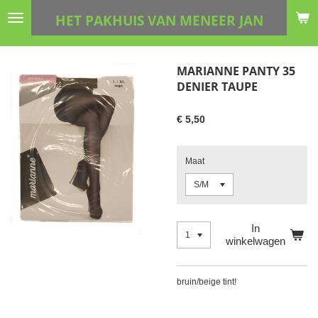
Ga
HET PAKHUIS VAN MENEER JAN
direct
naar
de
MARIANNE PANTY 35
hoofdinhoud
DENIER TAUPE
€ 5,50
Maat
In
winkelwagen
bruin/beige tint!