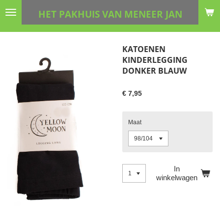
Ga
HET PAKHUIS VAN MENEER JAN
direct
naar
de
KATOENEN
hoofdinhoud
KINDERLEGGING
DONKER BLAUW
€ 7,95
Maat
In
winkelwagen