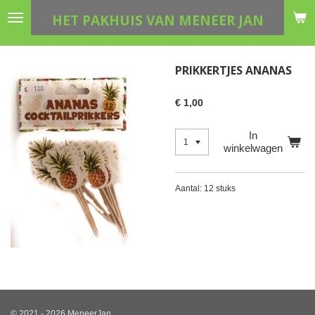
Ga
HET PAKHUIS VAN MENEER JAN
direct
naar
de
PRIKKERTJES ANANAS
hoofdinhoud
€ 1,00
In
winkelwagen
Aantal: 12 stuks
© 2021 - 2026 MeneerJan