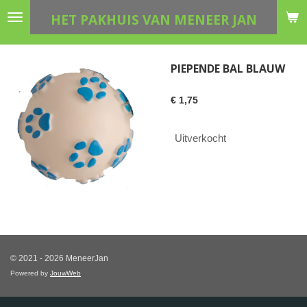
Ga
HET PAKHUIS VAN MENEER JAN
direct
naar
de
PIEPENDE BAL BLAUW
hoofdinhoud
€ 1,75
Uitverkocht
© 2021 - 2026 MeneerJan
Powered by
JouwWeb