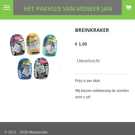
Ga
HET PAKHUIS VAN MENEER JAN
direct
naar
de
BREINKRAKER
hoofdinhoud
€ 1,00
Uitverkocht
Prijs is per stuk.
Wij kiezen willekeurig de soorten
voor u uit.
© 2021 - 2026 MeneerJan