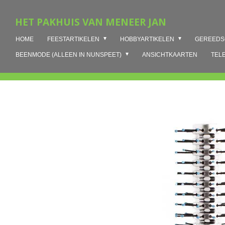
Ga
HET PAKHUIS VAN MENEER JAN
direct
naar
HOME
FEESTARTIKELEN
HOBBYARTIKELEN
GEREED
de
hoofdinhoud
BEENMODE (ALLEEN IN NUNSPEET)
ANSICHTKAARTEN
TEL