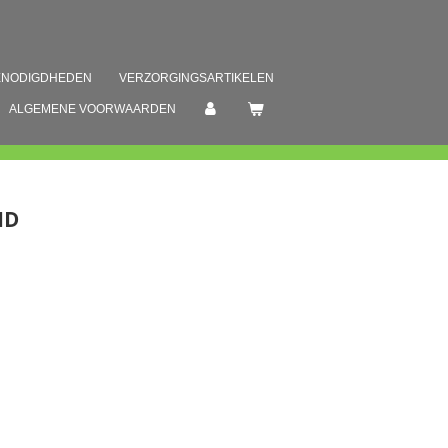
ENODIGDHEDEN
VERZORGINGSARTIKELEN
ALGEMENE VOORWAARDEN
ND