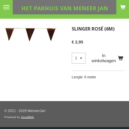
Ga
HET PAKHUIS VAN MENEER JAN
direct
naar
de
SLINGER ROSÉ (6M)
hoofdinhoud
€ 2,95
In
winkelwagen
Lengte: 6 meter
© 2021 - 2026 MeneerJan
Powered by
JouwWeb