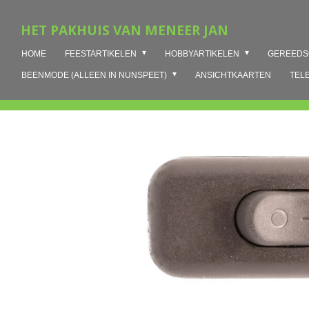
Ga
HET PAKHUIS VAN MENEER JAN
direct
naar
HOME
FEESTARTIKELEN
HOBBYARTIKELEN
GEREED
de
hoofdinhoud
BEENMODE (ALLEEN IN NUNSPEET)
ANSICHTKAARTEN
TEL