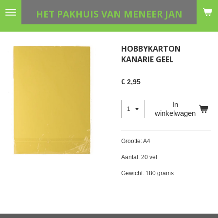
Ga
HET PAKHUIS VAN MENEER JAN
direct
naar
de
HOBBYKARTON
hoofdinhoud
KANARIE GEEL
€ 2,95
In
winkelwagen
Grootte: A4
Aantal: 20 vel
Gewicht: 180 grams