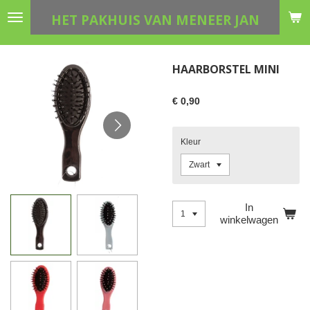
Ga
HET PAKHUIS VAN MENEER JAN
direct
naar
de
HAARBORSTEL MINI
hoofdinhoud
€ 0,90
Kleur
In
winkelwagen