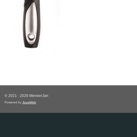
© 2021 - 2026 MeneerJan
Powered by
JouwWeb