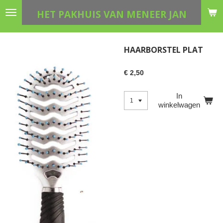
Ga
HET PAKHUIS VAN MENEER JAN
direct
naar
de
HAARBORSTEL PLAT
hoofdinhoud
€ 2,50
In
winkelwagen