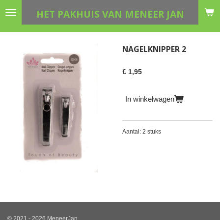
Ga
HET PAKHUIS VAN MENEER JAN
direct
naar
de
NAGELKNIPPER 2
hoofdinhoud
€ 1,95
In winkelwagen
Aantal: 2 stuks
© 2021 - 2026 MeneerJan