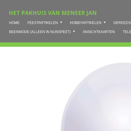
Ga
HET PAKHUIS VAN MENEER JAN
direct
naar
HOME
FEESTARTIKELEN
HOBBYARTIKELEN
GEREED
de
hoofdinhoud
BEENMODE (ALLEEN IN NUNSPEET)
ANSICHTKAARTEN
TEL