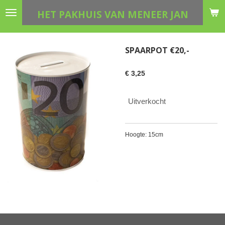
Ga
HET PAKHUIS VAN MENEER JAN
direct
naar
de
SPAARPOT €20,-
hoofdinhoud
€ 3,25
Uitverkocht
Hoogte: 15cm