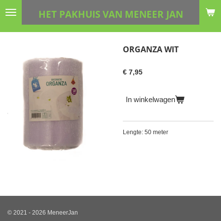
Ga
HET PAKHUIS VAN MENEER JAN
direct
naar
de
ORGANZA WIT
hoofdinhoud
€ 7,95
In winkelwagen
Lengte: 50 meter
© 2021 - 2026 MeneerJan