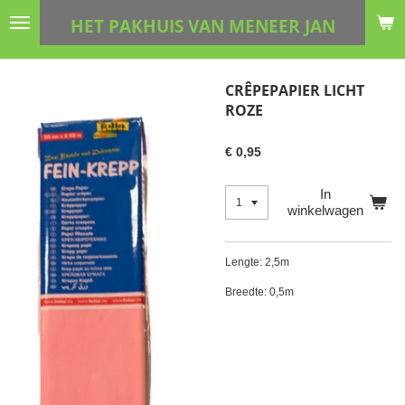
Ga
HET PAKHUIS VAN MENEER JAN
direct
naar
de
CRÊPEPAPIER LICHT
hoofdinhoud
ROZE
€ 0,95
In
winkelwagen
Lengte: 2,5m
Breedte: 0,5m