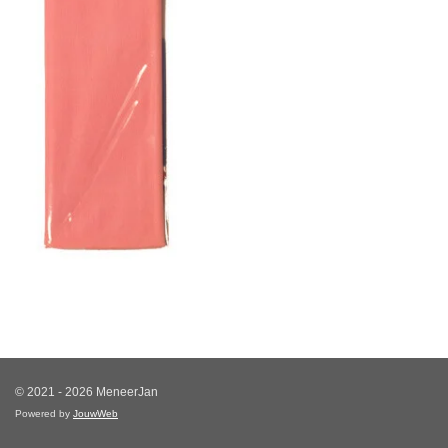
© 2021 - 2026 MeneerJan
Powered by
JouwWeb