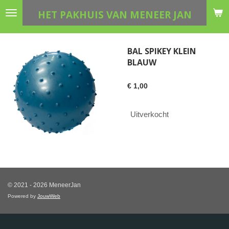
Ga
HET PAKHUIS VAN MENEER JAN
direct
naar
de
BAL SPIKEY KLEIN
hoofdinhoud
BLAUW
€ 1,00
Uitverkocht
© 2021 - 2026 MeneerJan
Powered by
JouwWeb