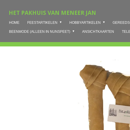
Ga
HET PAKHUIS VAN MENEER JAN
direct
naar
HOME
FEESTARTIKELEN
HOBBYARTIKELEN
GEREED
de
hoofdinhoud
BEENMODE (ALLEEN IN NUNSPEET)
ANSICHTKAARTEN
TEL